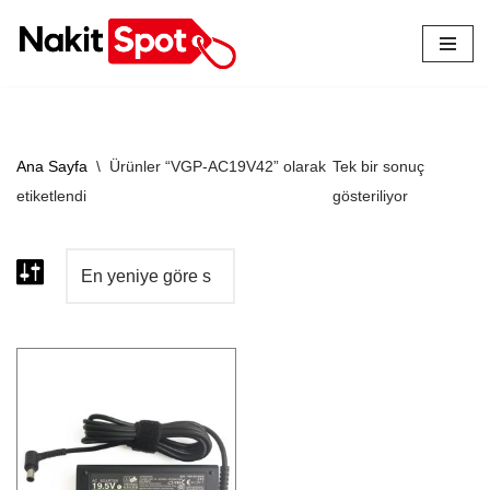
İçeriğe
geç
Ana Sayfa
\
Ürünler “VGP-AC19V42” olarak
Tek bir sonuç
etiketlendi
gösteriliyor